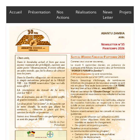
Accueil
Présentation
Nos
Réalisations
News
Projets
Actions
Letter